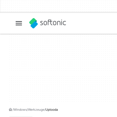
Windows
Werkzeuge
Uptooda