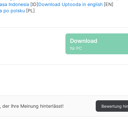
sa Indonesia
Download Uptooda in english
a po polsku
Download
für PC
der Ihre Meinung hinterlässt!
Bewertung hi