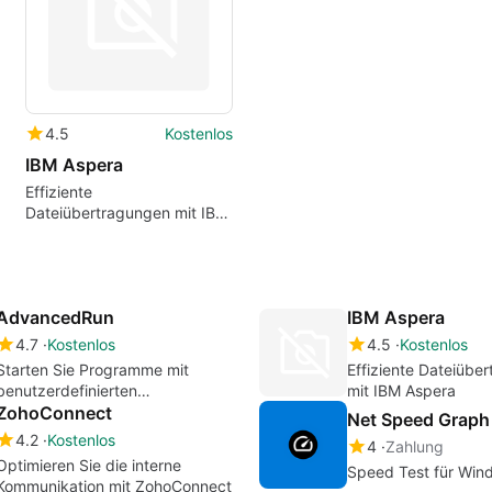
4.5
Kostenlos
IBM Aspera
Effiziente
Dateiübertragungen mit IBM
Aspera
AdvancedRun
IBM Aspera
4.7
Kostenlos
4.5
Kostenlos
Starten Sie Programme mit
Effiziente Dateiübe
benutzerdefinierten
mit IBM Aspera
Einstellungen.
ZohoConnect
Net Speed Graph
4.2
Kostenlos
4
Zahlung
Optimieren Sie die interne
Speed Test für Win
Kommunikation mit ZohoConnect