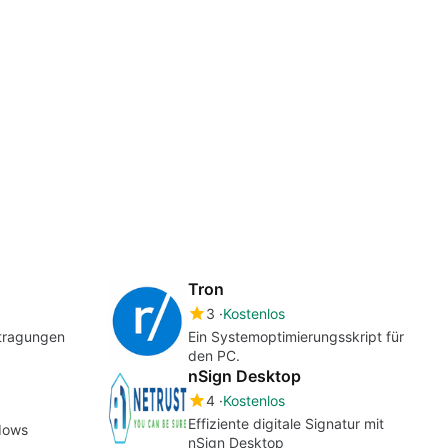
Tron
3
Kostenlos
rtragungen
Ein Systemoptimierungsskript für
den PC.
nSign Desktop
4
Kostenlos
Effiziente digitale Signatur mit
dows
nSign Desktop