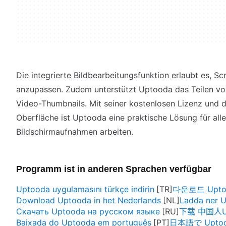
Die integrierte Bildbearbeitungsfunktion erlaubt es, 
anzupassen. Zudem unterstützt Uptooda das Teilen vo
Video-Thumbnails. Mit seiner kostenlosen Lizenz und 
Oberfläche ist Uptooda eine praktische Lösung für alle
Bildschirmaufnahmen arbeiten.
Programm ist in anderen Sprachen verfügbar
Uptooda uygulamasını türkçe indirin
다운로드 Upto
Download Uptooda in het Nederlands
Ladda ner 
Скачать Uptooda на русском языке
下载 中国人U
Baixada do Uptooda em português
日本語で Upt