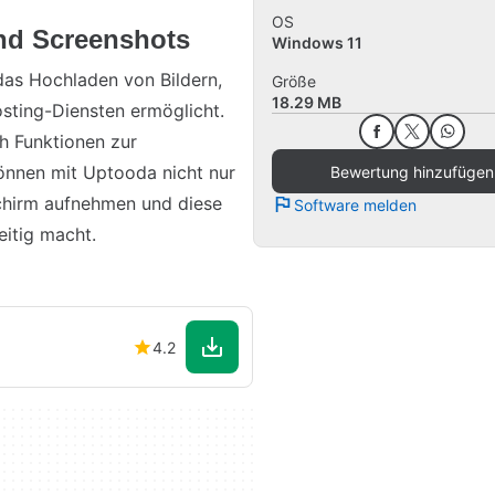
OS
und Screenshots
Windows 11
das Hochladen von Bildern,
Größe
18.29 MB
sting-Diensten ermöglicht.
h Funktionen zur
önnen mit Uptooda nicht nur
Bewertung hinzufügen
schirm aufnehmen und diese
Software melden
eitig macht.
4.2