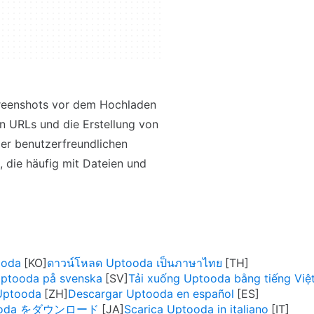
Screenshots vor dem Hochladen
n URLs und die Erstellung von
der benutzerfreundlichen
, die häufig mit Dateien und
oda
ดาวน์โหลด Uptooda เป็นภาษาไทย
Uptooda på svenska
Tải xuống Uptooda bằng tiếng Việ
ptooda
Descargar Uptooda en español
ooda をダウンロード
Scarica Uptooda in italiano