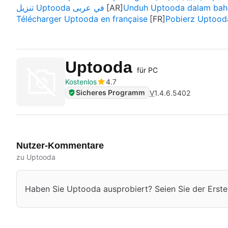
تنزيل Uptooda في عربى
Unduh Uptooda dalam baha
Télécharger Uptooda en française
Pobierz Uptood
Uptooda
für PC
Kostenlos
4.7
Sicheres Programm
V
1.4.6.5402
Nutzer-Kommentare
zu Uptooda
Haben Sie Uptooda ausprobiert? Seien Sie der Erste, 